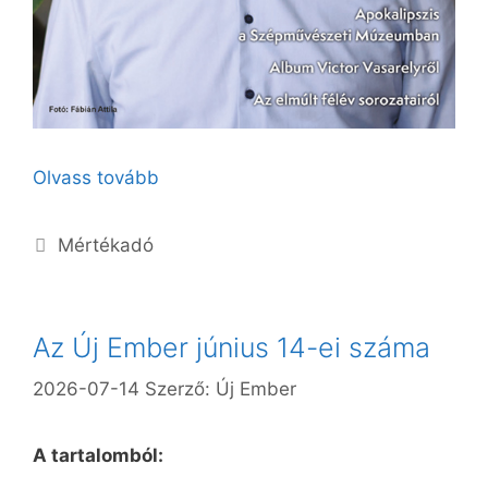
Olvass tovább
Kategória
Mértékadó
Az Új Ember június 14-ei száma
2026-07-14
Szerző:
Új Ember
A tartalomból: