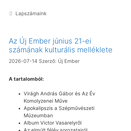
Kategória
Lapszámaink
Az Új Ember június 21-ei
számának kulturális melléklete
2026-07-14
Szerző:
Új Ember
A tartalomból:
Virágh András Gábor és Az Év
Komolyzenei Műve
Apokalipszis a Szépművészeti
Múzeumban
Album Victor Vasarelyről
Az elmúlt félév sorozatairól