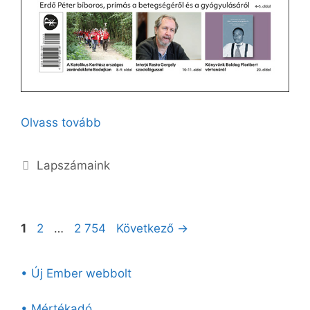
Olvass tovább
Kategória
Lapszámaink
Oldal
Oldal
Oldal
1
2
…
2 754
Következő
→
• Új Ember webbolt
• Mértékadó