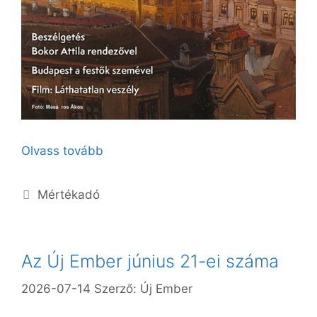
Olvass tovább
Kategória
Mértékadó
Az Új Ember június 21-ei száma
2026-07-14
Szerző:
Új Ember