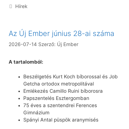
Kategória
Hírek
Az Új Ember június 28-ai száma
2026-07-14
Szerző:
Új Ember
A tartalomból:
Beszélgetés Kurt Koch bíborossal és Job
Getcha ortodox metropolitával
Emlékezés Camillo Ruini bíborosra
Papszentelés Esztergomban
75 éves a szentendrei Ferences
Gimnázium
Spányi Antal püspök aranymisés