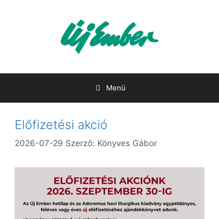
Kilépés
a
tartalomba
Menü
Előfizetési akció
2026-07-29
Szerző:
Könyves Gábor