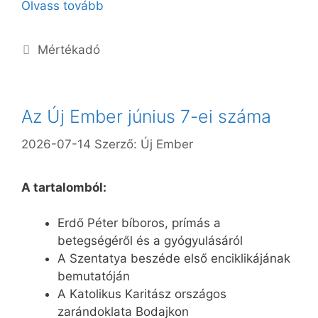
Olvass tovább
Kategória
Mértékadó
Az Új Ember június 7-ei száma
2026-07-14
Szerző:
Új Ember
A tartalomból:
Erdő Péter bíboros, prímás a
betegségéről és a gyógyulásáról
A Szentatya beszéde első enciklikájának
bemutatóján
A Katolikus Karitász országos
zarándoklata Bodajkon