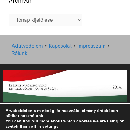
Archívum
Archívum
Adatvédelem
•
Kapcsolat
•
Impresszum
•
Rólunk
„Az Új Ember katolikus hetilap 2014. évi működésének
A weboldalon a minőségi felhasználói élmény érdekében
támogatását az EGYH-KCP-14-P-0121 sz. támogatási
sütiket használunk.
szerződés keretében 3 000 000 Ft összegben támogatta az
You can find out more about which cookies we are using or
Emberi Erőforrások Minisztériuma.”
switch them off in
settings
.